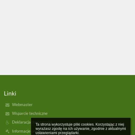
Linki
Webmaster
Wsparcie techniczne
Deklaracja dostępności
Ta strona wykorzystuje pliki cookies. Korzystając z niej 
wyrażasz zgodę na ich używanie, zgodnie z aktualnymi 
Informacje prawne
ustawieniami przeglądarki.
