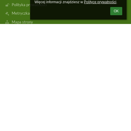
Więcej informacji znajdziesz w 
Polityce prywatności
.
Polityka prywatności
OK
Metryczka
Mapa strony
O nas
Kontakt
Aktualności
Kontakt
Zespół Szkół Zawodowych im. Marii Skłodowskiej-Curie w Płocku
sekretariat@elektrykplock.edu.pl
(+48) 24 366‒99‒91
ul. Narodowych Sił Zbrojnych 7,
09-400 Płock
Poland
7:00–15:00 (od poniedziałku do piątku)
Logowanie