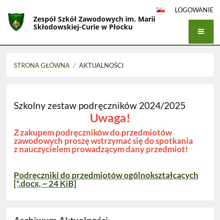
LOGOWANIE
Zespół Szkół Zawodowych im. Marii
Skłodowskiej-Curie w Płocku
STRONA GŁÓWNA
/
AKTUALNOŚCI
Aktualności
Szkolny zestaw podręczników 2024/2025
Uwaga!
Z zakupem podręczników do przedmiotów
zawodowych proszę wstrzymać się do spotkania
z nauczycielem prowadzącym dany przedmiot!
Podręczniki do przedmiotów ogólnokształcących
[*.docx, ~ 24 KiB]