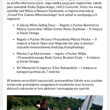
na profilu informatycznym. Jego wielką pasją jest żeglarstwo. Jakub
jako zawodnik Klubu Żeglarskiego „HALS Gostynin”, który ma swoją
siedzibę nad Wisłą w Nowym Duninowie, w tegorocznej edycji
„Grand Prix Zalewu Włocławskiego” brał udział w następujących
regatach:
V edycja Wisła Sailing Days — Regaty o Puchar Burmistrza
Miasta Gostynina i Wójta Gminy Nowy Duninow — II miejsce
w klasie Omega
Regaty o Puchar Wrzosu i Prezydenta Miasta Płocka — II
miejsce w klasie Open oraz Nagroda fair play w postaci
statuetki memoriałowej Andrzeja Kompińskiego
Marina Cup Murzynowo — regaty o Puchar Wójta
i Przewodniczącego Rady Gminy Brudzeń Duży — II miejsce
w klasie Omega
XV Memoriał Grzegorza i Elizy Rakowskich — I miejsce w
kategorii jachtów do 7 metrów
W imieniu wszystkich nauczycieli, pracowników Szkoły oraz uczniów
serdecznie gratulujemy osiągniętych rezultatów oraz życzymy
dalszych sukcesów w tym pięknym i wymagającym sporcie.