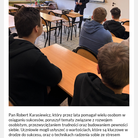
Pan Robert Karasiewicz, który przez lata pomagał wielu osobom w
osiąganiu sukcesów, poruszył tematy związane z rozwojem
osobistym, przezwyciężaniem trudności oraz budowaniem pewności
siebie. Uczniowie mogli usłyszeć o wartościach, które są kluczowe w
drodze do sukcesu, oraz o technikach radzenia sobie ze stresem