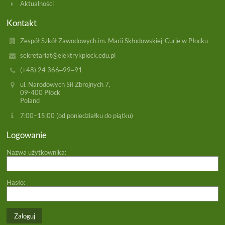
Aktualności
Kontakt
Zespół Szkół Zawodowych im. Marii Skłodowskiej-Curie w Płocku
sekretariat@elektrykplock.edu.pl
(+48) 24 366‒99‒91
ul. Narodowych Sił Zbrojnych 7,
09-400 Płock
Poland
7:00–15:00 (od poniedziałku do piątku)
Logowanie
Nazwa użytkownika:
Hasło: