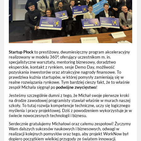
Startup Płock
to prestiżowy, dwumiesięczny program akceleracyjny
realizowany w modelu 360°, oferujący uczestnikom m. in.
specjalistyczne warsztaty, mentoring biznesowy, doradztwo
eksperckie, kontakt z rynkiem, sesje Demo Day, możliwość
pozyskania inwestorów oraz atrakcyjne nagrody finansowe. To
prawdziwa kuźnia startupów, w której pomysły zamieniają się w
realne rozwiązania rynkowe. Tym bardziej cieszy fakt, że to właśnie
zespół Michała sięgnął po
podwójne zwycięstwo
!
Jesteśmy szczególnie dumni z tego, że Michał swoje pierwsze kroki
na drodze zawodowej programisty stawiał właśnie w murach naszej
szkoły. To tutaj rozwija kompetencje techniczne, uczy się logicznego
myślenia i pracy projektowej. Dziś z powodzeniem wykorzystuje je w
świecie nowoczesnych technologii i biznesu.
Serdecznie gratulujemy Michałowi oraz całemu zespołowi! Życzymy
Wam dalszych sukcesów naukowych i biznesowych, odwagi w
realizacji kolejnych pomysłów oraz tego, aby projekt WorkNow był
dopiero początkiem wielkiej przygody ze światem innowacji.