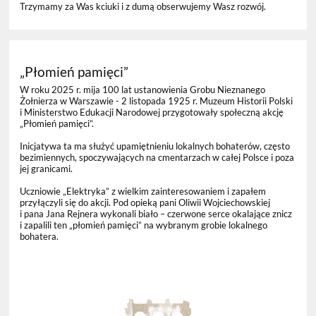
Trzymamy za Was kciuki i z dumą obserwujemy Wasz rozwój.
„Płomień pamięci”
W roku 2025 r. mija 100 lat
ustanowienia Grobu Nieznanego
Żołnierza w Warszawie - 2 listopada 1925 r. Muzeum Historii Polski
i Ministerstwo Edukacji Narodowej przygotowały społeczną akcję
„Płomień pamięci”.
Inicjatywa ta ma służyć upamiętnieniu lokalnych bohaterów, często
bezimiennych, spoczywających na cmentarzach w całej Polsce i poza
jej granicami.
Uczniowie „Elektryka” z wielkim zainteresowaniem i zapałem
przyłączyli się do akcji. Pod opieką pani Oliwii Wojciechowskiej
i pana Jana Rejnera wykonali biało – czerwone serce okalające znicz
i zapalili ten „płomień pamięci” na wybranym grobie lokalnego
bohatera.