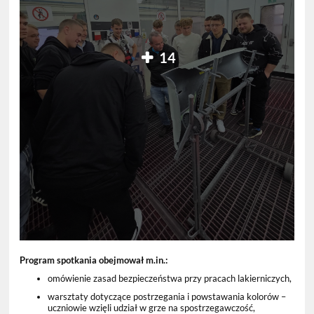
14
Program spotkania obejmował m.in.:
omówienie zasad bezpieczeństwa przy pracach lakierniczych,
warsztaty dotyczące postrzegania i powstawania kolorów –
uczniowie wzięli udział w grze na spostrzegawczość,