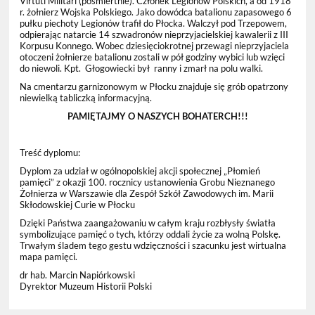
Virtuti Militari (pośmiertnie). Członek Legionów Polskich, a od 1918
r. żołnierz Wojska Polskiego. Jako dowódca batalionu zapasowego 6
pułku piechoty Legionów trafił do Płocka. Walczył pod Trzepowem,
odpierając natarcie 14 szwadronów nieprzyjacielskiej kawalerii z III
Korpusu Konnego. Wobec dziesięciokrotnej przewagi nieprzyjaciela
otoczeni żołnierze batalionu zostali w pół godziny wybici lub wzięci
do niewoli. Kpt. Głogowiecki był ranny i zmarł na polu walki.
Na cmentarzu garnizonowym w Płocku znajduje się grób opatrzony
niewielką tabliczką informacyjną.
PAMIĘTAJMY O NASZYCH BOHATERCH!!!
Treść dyplomu:
Dyplom za udział w ogólnopolskiej akcji społecznej „Płomień
pamięci” z okazji 100. rocznicy ustanowienia Grobu Nieznanego
Żołnierza w Warszawie dla Zespół Szkół Zawodowych im. Marii
Skłodowskiej Curie w Płocku
Dzięki Państwa zaangażowaniu w całym kraju rozbłysły światła
symbolizujące pamięć o tych, którzy oddali życie za wolną Polskę.
Trwałym śladem tego gestu wdzięczności i szacunku jest wirtualna
mapa pamięci.
dr hab. Marcin Napiórkowski
Dyrektor Muzeum Historii Polski