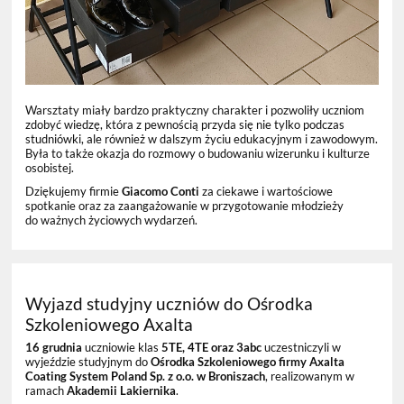
Warsztaty miały bardzo praktyczny charakter i pozwoliły uczniom
zdobyć wiedzę, która z pewnością przyda się nie tylko podczas
studniówki, ale również w dalszym życiu edukacyjnym i zawodowym.
Była to także okazja do rozmowy o budowaniu wizerunku i kulturze
osobistej.
Dziękujemy firmie
Giacomo Conti
za ciekawe i wartościowe
spotkanie oraz za zaangażowanie w przygotowanie młodzieży
do ważnych życiowych wydarzeń.
Wyjazd studyjny uczniów do Ośrodka
Szkoleniowego Axalta
16 grudnia
uczniowie klas
5TE, 4TE oraz 3abc
uczestniczyli w
wyjeździe studyjnym do
Ośrodka Szkoleniowego firmy Axalta
Coating System Poland Sp. z o.o. w Broniszach
, realizowanym w
ramach
Akademii Lakiernika
.