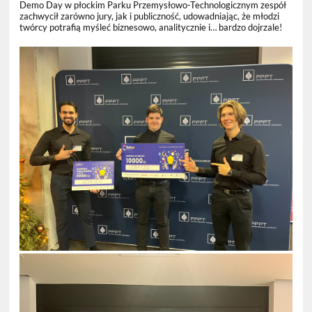
Demo Day w płockim Parku Przemysłowo-Technologicznym zespół
zachwycił zarówno jury, jak i publiczność, udowadniając, że młodzi
twórcy potrafią myśleć biznesowo, analitycznie i… bardzo dojrzale!