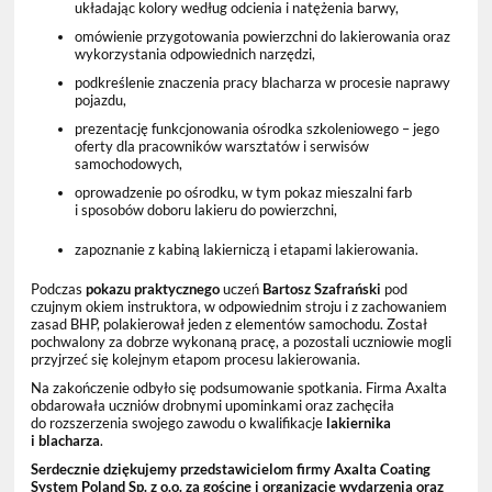
układając kolory według odcienia i natężenia barwy,
omówienie przygotowania powierzchni do lakierowania oraz
wykorzystania odpowiednich narzędzi,
podkreślenie znaczenia pracy blacharza w procesie naprawy
pojazdu,
prezentację funkcjonowania ośrodka szkoleniowego – jego
oferty dla pracowników warsztatów i serwisów
samochodowych,
oprowadzenie po ośrodku, w tym pokaz mieszalni farb
i sposobów doboru lakieru do powierzchni,
zapoznanie z kabiną lakierniczą i etapami lakierowania.
Podczas
pokazu praktycznego
uczeń
Bartosz Szafrański
pod
czujnym okiem instruktora, w odpowiednim stroju i z zachowaniem
zasad BHP, polakierował jeden z elementów samochodu. Został
pochwalony za dobrze wykonaną pracę, a pozostali uczniowie mogli
przyjrzeć się kolejnym etapom procesu lakierowania.
Na zakończenie odbyło się podsumowanie spotkania. Firma Axalta
obdarowała uczniów drobnymi upominkami oraz zachęciła
do rozszerzenia swojego zawodu o kwalifikacje
lakiernika
i blacharza
.
Serdecznie dziękujemy przedstawicielom firmy Axalta Coating
System Poland Sp. z o.o. za gościnę i organizację wydarzenia oraz