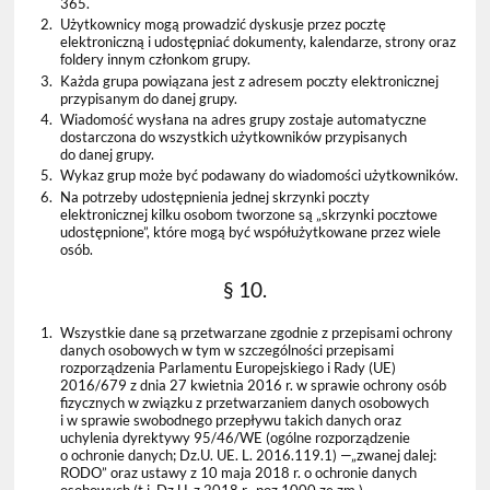
365.
2.
Użytkownicy mogą prowadzić dyskusje przez pocztę
elektroniczną i udostępniać dokumenty, kalendarze, strony oraz
foldery innym członkom grupy.
3.
Każda grupa powiązana jest z adresem poczty elektronicznej
przypisanym do danej grupy.
4.
Wiadomość wysłana na adres grupy zostaje automatyczne
dostarczona do wszystkich użytkowników przypisanych
do danej grupy.
5.
Wykaz grup może być podawany do wiadomości użytkowników.
6.
Na potrzeby udostępnienia jednej skrzynki poczty
elektronicznej kilku osobom tworzone są „skrzynki pocztowe
udostępnione”, które mogą być współużytkowane przez wiele
osób.
§ 10.
1.
Wszystkie dane są przetwarzane zgodnie z przepisami ochrony
danych osobowych w tym w szczególności przepisami
rozporządzenia Parlamentu Europejskiego i Rady (UE)
2016/679 z dnia 27 kwietnia 2016 r. w sprawie ochrony osób
fizycznych w związku z przetwarzaniem danych osobowych
i w sprawie swobodnego przepływu takich danych oraz
uchylenia dyrektywy 95/46/WE (ogólne rozporządzenie
o ochronie danych; Dz.U. UE. L. 2016.119.1) —„zwanej dalej:
RODO” oraz ustawy z 10 maja 2018 r. o ochronie danych
osobowych (t.j. Dz.U. z 2018 r., poz.1000 ze zm.).