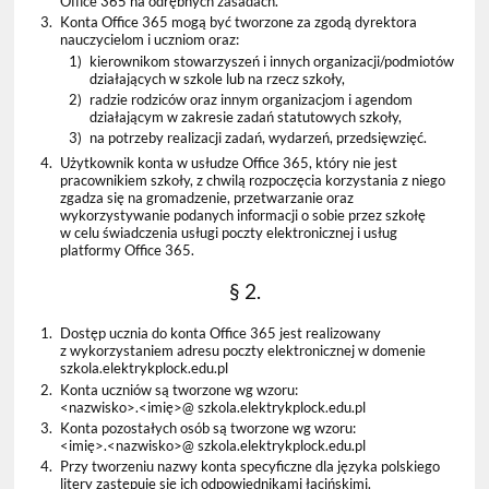
Office 365 na odrębnych zasadach.
3.
Konta Office 365 mogą być tworzone za zgodą dyrektora
nauczycielom i uczniom oraz:
1)
kierownikom stowarzyszeń i innych organizacji/podmiotów
działających w szkole lub na rzecz szkoły,
2)
radzie rodziców oraz innym organizacjom i agendom
działającym w zakresie zadań statutowych szkoły,
3)
na potrzeby realizacji zadań, wydarzeń, przedsięwzięć.
4.
Użytkownik konta w usłudze Office 365, który nie jest
pracownikiem szkoły, z chwilą rozpoczęcia korzystania z niego
zgadza się na gromadzenie, przetwarzanie oraz
wykorzystywanie podanych informacji o sobie przez szkołę
w celu świadczenia usługi poczty elektronicznej i usług
platformy Office 365.
§ 2.
1.
Dostęp ucznia do konta Office 365 jest realizowany
z wykorzystaniem adresu poczty elektronicznej w domenie
szkola.elektrykplock.edu.pl
2.
Konta uczniów są tworzone wg wzoru:
<nazwisko>.<imię>@ szkola.elektrykplock.edu.pl
3.
Konta pozostałych osób są tworzone wg wzoru:
<imię>.<nazwisko>@ szkola.elektrykplock.edu.pl
4.
Przy tworzeniu nazwy konta specyficzne dla języka polskiego
litery zastępuje się ich odpowiednikami łacińskimi.