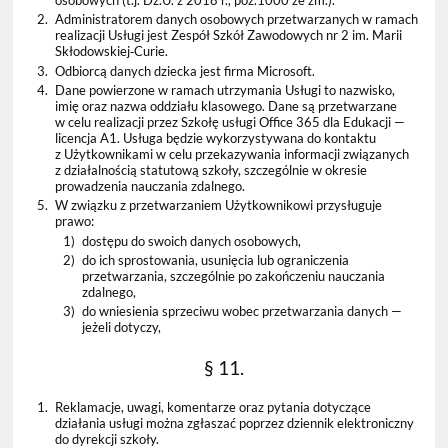
2.
Administratorem danych osobowych przetwarzanych w ramach
realizacji Usługi jest Zespół Szkół Zawodowych nr 2 im. Marii
Skłodowskiej‐Curie.
3.
Odbiorcą danych dziecka jest firma Microsoft.
4.
Dane powierzone w ramach utrzymania Usługi to nazwisko,
imię oraz nazwa oddziału klasowego. Dane są przetwarzane
w celu realizacji przez Szkołę usługi Office 365 dla Edukacji —
licencja A1. Usługa będzie wykorzystywana do kontaktu
z Użytkownikami w celu przekazywania informacji związanych
z działalnością statutową szkoły, szczególnie w okresie
prowadzenia nauczania zdalnego.
5.
W związku z przetwarzaniem Użytkownikowi przysługuje
prawo:
1)
dostępu do swoich danych osobowych,
2)
do ich sprostowania, usunięcia lub ograniczenia
przetwarzania, szczególnie po zakończeniu nauczania
zdalnego,
3)
do wniesienia sprzeciwu wobec przetwarzania danych —
jeżeli dotyczy,
§ 11.
1.
Reklamacje, uwagi, komentarze oraz pytania dotyczące
działania usługi można zgłaszać poprzez dziennik elektroniczny
do dyrekcji szkoły.