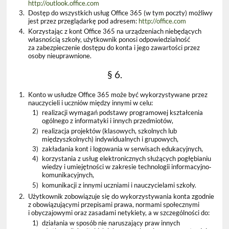
http://outlook.office.com
3.
Dostęp do wszystkich usług Office 365 (w tym poczty) możliwy
jest przez przeglądarkę pod adresem:
http://office.com
4.
Korzystając z kont Office 365 na urządzeniach niebędących
własnością szkoły, użytkownik ponosi odpowiedzialność
za zabezpieczenie dostępu do konta i jego zawartości przez
osoby nieuprawnione.
§ 6.
1.
Konto w usłudze Office 365 może być wykorzystywane przez
nauczycieli i uczniów między innymi w celu:
1)
realizacji wymagań podstawy programowej kształcenia
ogólnego z informatyki i innych przedmiotów,
2)
realizacja projektów (klasowych, szkolnych lub
międzyszkolnych) indywidualnych i grupowych,
3)
zakładania kont i logowania w serwisach edukacyjnych,
4)
korzystania z usług elektronicznych służących pogłębianiu
wiedzy i umiejętności w zakresie technologii informacyjno‐
komunikacyjnych,
5)
komunikacji z innymi uczniami i nauczycielami szkoły.
2.
Użytkownik zobowiązuje się do wykorzystywania konta zgodnie
z obowiązującymi przepisami prawa, normami społecznymi
i obyczajowymi oraz zasadami netykiety, a w szczególności do:
1)
działania w sposób nie naruszający praw innych