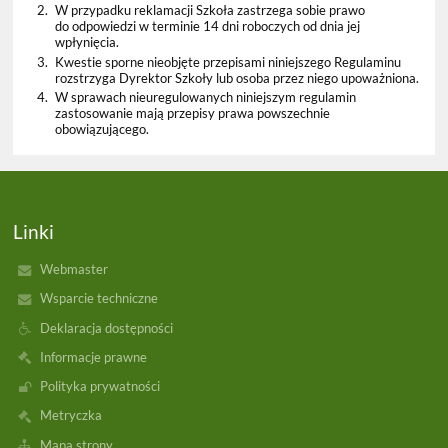
2.
W przypadku reklamacji Szkoła zastrzega sobie prawo
do odpowiedzi w terminie 14 dni roboczych od dnia jej
wpłynięcia.
3.
Kwestie sporne nieobjęte przepisami niniejszego Regulaminu
rozstrzyga Dyrektor Szkoły lub osoba przez niego upoważniona.
4.
W sprawach nieuregulowanych niniejszym regulamin
zastosowanie mają przepisy prawa powszechnie
obowiązującego.
Linki
Webmaster
Wsparcie techniczne
Deklaracja dostępności
Informacje prawne
Polityka prywatności
Metryczka
Mapa strony