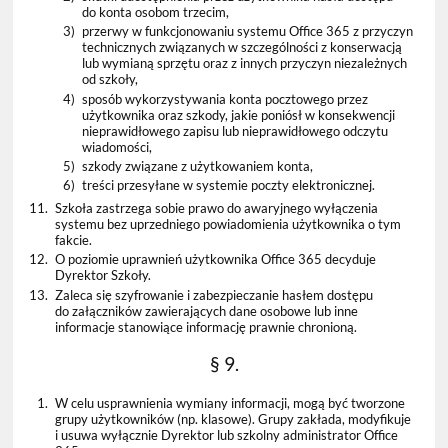
do konta osobom trzecim,
3)
przerwy w funkcjonowaniu systemu Office 365 z przyczyn
technicznych związanych w szczególności z konserwacją
lub wymianą sprzętu oraz z innych przyczyn niezależnych
od szkoły,
4)
sposób wykorzystywania konta pocztowego przez
użytkownika oraz szkody, jakie poniósł w konsekwencji
nieprawidłowego zapisu lub nieprawidłowego odczytu
wiadomości,
5)
szkody związane z użytkowaniem konta,
6)
treści przesyłane w systemie poczty elektronicznej.
11.
Szkoła zastrzega sobie prawo do awaryjnego wyłączenia
systemu bez uprzedniego powiadomienia użytkownika o tym
fakcie.
12.
O poziomie uprawnień użytkownika Office 365 decyduje
Dyrektor Szkoły.
13.
Zaleca się szyfrowanie i zabezpieczanie hasłem dostępu
do załączników zawierających dane osobowe lub inne
informacje stanowiące informację prawnie chronioną.
§ 9.
1.
W celu usprawnienia wymiany informacji, mogą być tworzone
grupy użytkowników (np. klasowe). Grupy zakłada, modyfikuje
i usuwa wyłącznie Dyrektor lub szkolny administrator Office