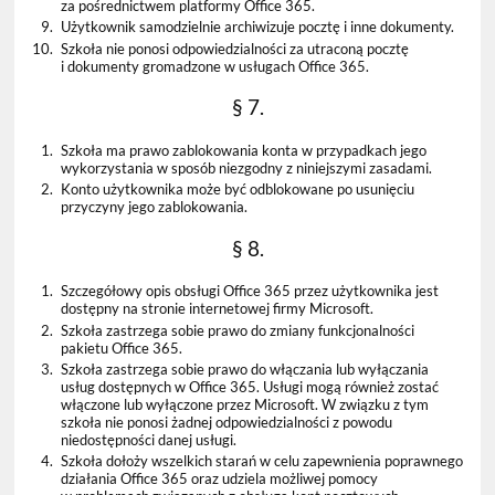
za pośrednictwem platformy Office 365.
9.
Użytkownik samodzielnie archiwizuje pocztę i inne dokumenty.
10.
Szkoła nie ponosi odpowiedzialności za utraconą pocztę
i dokumenty gromadzone w usługach Office 365.
§ 7.
1.
Szkoła ma prawo zablokowania konta w przypadkach jego
wykorzystania w sposób niezgodny z niniejszymi zasadami.
2.
Konto użytkownika może być odblokowane po usunięciu
przyczyny jego zablokowania.
§ 8.
1.
Szczegółowy opis obsługi Office 365 przez użytkownika jest
dostępny na stronie internetowej firmy Microsoft.
2.
Szkoła zastrzega sobie prawo do zmiany funkcjonalności
pakietu Office 365.
3.
Szkoła zastrzega sobie prawo do włączania lub wyłączania
usług dostępnych w Office 365. Usługi mogą również zostać
włączone lub wyłączone przez Microsoft. W związku z tym
szkoła nie ponosi żadnej odpowiedzialności z powodu
niedostępności danej usługi.
4.
Szkoła dołoży wszelkich starań w celu zapewnienia poprawnego
działania Office 365 oraz udziela możliwej pomocy