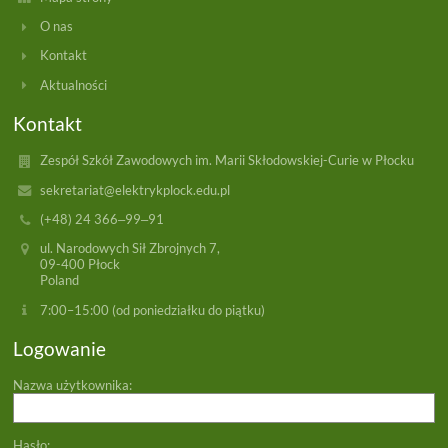
O nas
Kontakt
Aktualności
Kontakt
Zespół Szkół Zawodowych im. Marii Skłodowskiej-Curie w Płocku
sekretariat@elektrykplock.edu.pl
(+48) 24 366‒99‒91
ul. Narodowych Sił Zbrojnych 7,
09-400 Płock
Poland
7:00–15:00 (od poniedziałku do piątku)
Logowanie
Nazwa użytkownika:
Hasło: