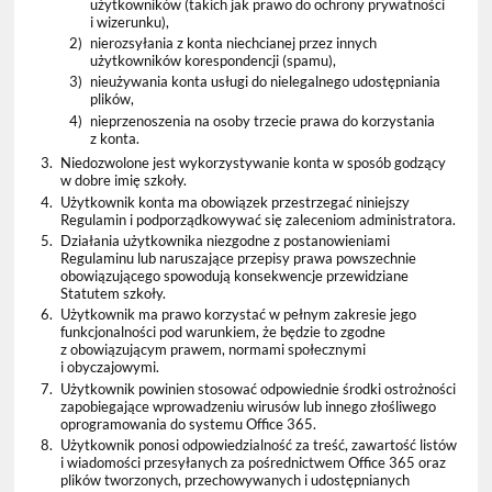
użytkowników (takich jak prawo do ochrony prywatności
i wizerunku),
2)
nierozsyłania z konta niechcianej przez innych
użytkowników korespondencji (spamu),
3)
nieużywania konta usługi do nielegalnego udostępniania
plików,
4)
nieprzenoszenia na osoby trzecie prawa do korzystania
z konta.
3.
Niedozwolone jest wykorzystywanie konta w sposób godzący
w dobre imię szkoły.
4.
Użytkownik konta ma obowiązek przestrzegać niniejszy
Regulamin i podporządkowywać się zaleceniom administratora.
5.
Działania użytkownika niezgodne z postanowieniami
Regulaminu lub naruszające przepisy prawa powszechnie
obowiązującego spowodują konsekwencje przewidziane
Statutem szkoły.
6.
Użytkownik ma prawo korzystać w pełnym zakresie jego
funkcjonalności pod warunkiem, że będzie to zgodne
z obowiązującym prawem, normami społecznymi
i obyczajowymi.
7.
Użytkownik powinien stosować odpowiednie środki ostrożności
zapobiegające wprowadzeniu wirusów lub innego złośliwego
oprogramowania do systemu Office 365.
8.
Użytkownik ponosi odpowiedzialność za treść, zawartość listów
i wiadomości przesyłanych za pośrednictwem Office 365 oraz
plików tworzonych, przechowywanych i udostępnianych