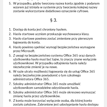
5.
W przypadku, gdyby tworzona nazwa konta zgodnie z podanym
wzorem już istniała w systemie przy tworzeniu kolejnej nazwy
zostanie wykorzystane dodatkowo oznaczenie cyfrowe.
§ 3.
1.
Dostęp do konta jest chroniony hasłem.
2.
Hasła startowe uczniom przekazuje wychowawca klasy.
3.
Hasło startowe powinno zostać zmienione przy pierwszym
logowaniu do konta.
4.
Hasło powinno spełniać wymogi bezpieczeństwa wymagane
przez Microsoft.
5.
Z uwagi na bezpieczeństwo systemu Office 365 oraz danych
użytkownika hasło musi być tajne, to znaczy znane wyłącznie
użytkownikowi. W przypadku odtajnienia hasła należy
niezwłocznie zmienić je na nowe.
6.
W razie utraty możliwości logowania się do usług Office 365
należy bezzwłocznie powiadomić o tym szkolnego
administratora Office 365.
7.
Szkolny administrator Office 365 może umożliwić
użytkownikom samodzielne odzyskiwanie hasła.
8.
Szkolny administrator Office 365 może okresowo wymuszać
zmianę hasła przez użytkowników.
9.
Z konta może korzystać wyłącznie osoba, dla której konto
zostało założone. Zabronione jest udostępnianie hasła dostępu