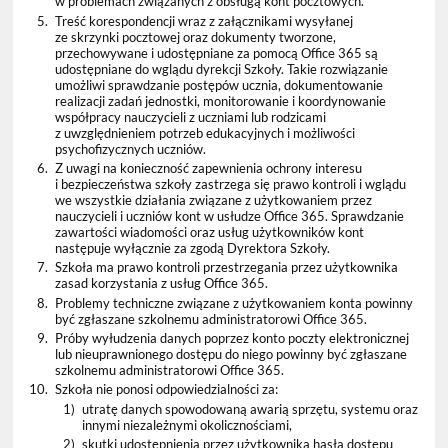
w problemach związanych z obsługą kont pocztowych.
5.
Treść korespondencji wraz z załącznikami wysyłanej
ze skrzynki pocztowej oraz dokumenty tworzone,
przechowywane i udostępniane za pomocą Office 365 są
udostępniane do wglądu dyrekcji Szkoły. Takie rozwiązanie
umożliwi sprawdzanie postępów ucznia, dokumentowanie
realizacji zadań jednostki, monitorowanie i koordynowanie
współpracy nauczycieli z uczniami lub rodzicami
z uwzględnieniem potrzeb edukacyjnych i możliwości
psychofizycznych uczniów.
6.
Z uwagi na konieczność zapewnienia ochrony interesu
i bezpieczeństwa szkoły zastrzega się prawo kontroli i wglądu
we wszystkie działania związane z użytkowaniem przez
nauczycieli i uczniów kont w usłudze Office 365. Sprawdzanie
zawartości wiadomości oraz usług użytkowników kont
następuje wyłącznie za zgodą Dyrektora Szkoły.
7.
Szkoła ma prawo kontroli przestrzegania przez użytkownika
zasad korzystania z usług Office 365.
8.
Problemy techniczne związane z użytkowaniem konta powinny
być zgłaszane szkolnemu administratorowi Office 365.
9.
Próby wyłudzenia danych poprzez konto poczty elektronicznej
lub nieuprawnionego dostępu do niego powinny być zgłaszane
szkolnemu administratorowi Office 365.
10.
Szkoła nie ponosi odpowiedzialności za:
1)
utratę danych spowodowaną awarią sprzętu, systemu oraz
innymi niezależnymi okolicznościami,
2)
skutki udostępnienia przez użytkownika hasła dostępu