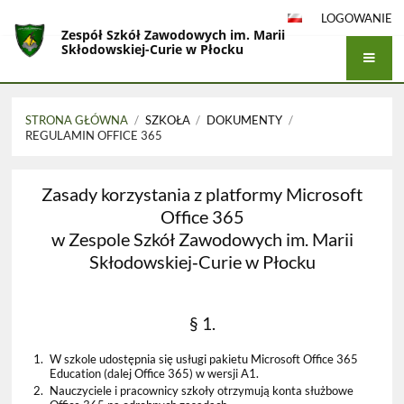
LOGOWANIE
Zespół Szkół Zawodowych im. Marii
Skłodowskiej-Curie w Płocku
STRONA GŁÓWNA
/
SZKOŁA
/
DOKUMENTY
/
REGULAMIN OFFICE 365
Regulamin
Zasady korzystania z platformy Microsoft
Office 365
Office 365
w Zespole Szkół Zawodowych im. Marii
Skłodowskiej‐Curie w Płocku
§ 1.
1.
W szkole udostępnia się usługi pakietu Microsoft Office 365
Education (dalej Office 365) w wersji A1.
2.
Nauczyciele i pracownicy szkoły otrzymują konta służbowe