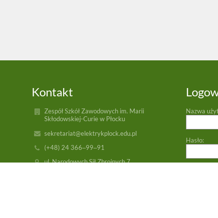
Kontakt
Logow
Zespół Szkół Zawodowych im. Marii
Nazwa uży
Skłodowskiej-Curie w Płocku
sekretariat@elektrykplock.edu.pl
Hasło:
(+48) 24 366‒99‒91
ul. Narodowych Sił Zbrojnych 7,
09-400 Płock
Poland
Zapomniałe
7:00–15:00 (od poniedziałku do piątku)