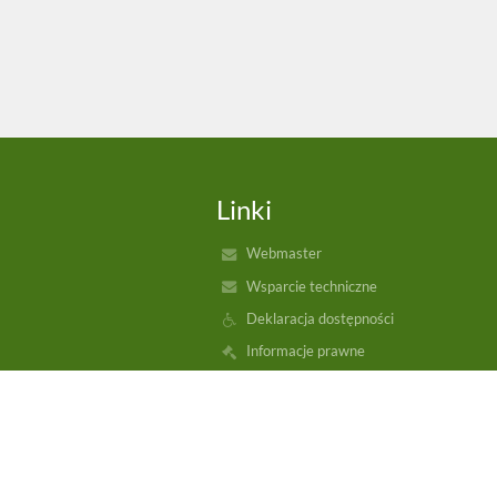
Linki
Webmaster
Wsparcie techniczne
Deklaracja dostępności
Informacje prawne
Polityka prywatności
Metryczka
Mapa strony
O nas