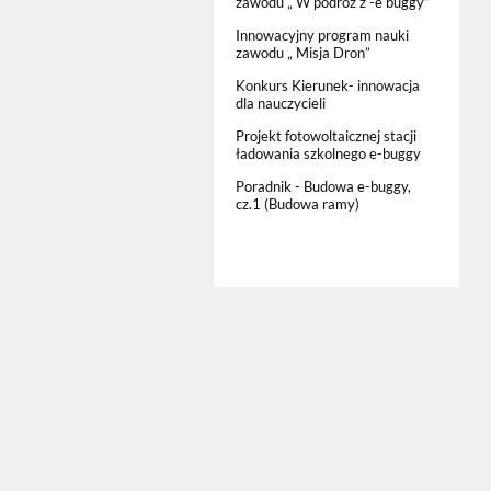
zawodu „ W podróż z -e buggy”
Innowacyjny program nauki
zawodu „ Misja Dron”
Konkurs Kierunek- innowacja
dla nauczycieli
Projekt fotowoltaicznej stacji
ładowania szkolnego e-buggy
Poradnik - Budowa e-buggy,
cz.1 (Budowa ramy)