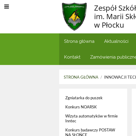
Zespół Szk
im. Marii Sk
w Płocku
Strona główna
Aktualności
Kontakt
Zamówienia publiczn
STRONA GŁÓWNA
/
INNOWACJI TE
Innowacji
Zgniatarka do puszek
Technologicznych
Konkurs NOARSK
Wizyta automatyków w firmie
Inntec
Konkurs badawczy POSTAW
NA SŁOŃCE