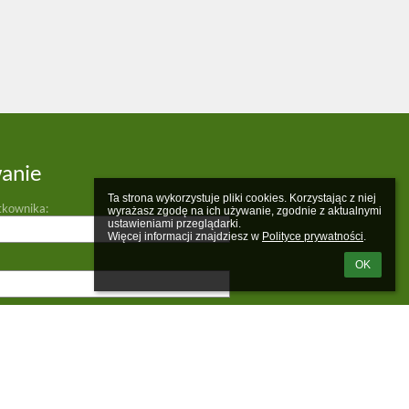
anie
Ta strona wykorzystuje pliki cookies. Korzystając z niej 
tkownika:
wyrażasz zgodę na ich używanie, zgodnie z aktualnymi 
ustawieniami przeglądarki.

Więcej informacji znajdziesz w 
Polityce prywatności
.
OK
m loginu lub hasła