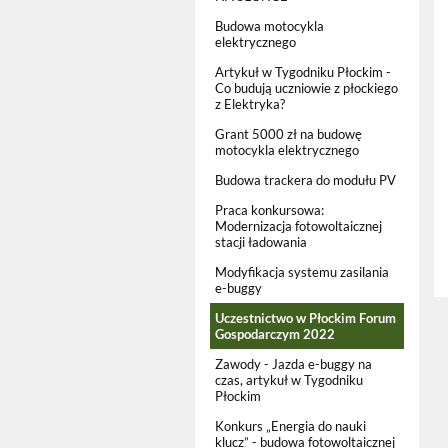
Budowa motocykla
elektrycznego
Artykuł w Tygodniku Płockim -
Co budują uczniowie z płockiego
z Elektryka?
Grant 5000 zł na budowę
motocykla elektrycznego
Budowa trackera do modułu PV
Praca konkursowa:
Modernizacja fotowoltaicznej
stacji ładowania
Modyfikacja systemu zasilania
e-buggy
Uczestnictwo w Płockim Forum
Gospodarczym 2022
Zawody - Jazda e-buggy na
czas, artykuł w Tygodniku
Płockim
Konkurs „Energia do nauki
klucz” - budowa fotowoltaicznej