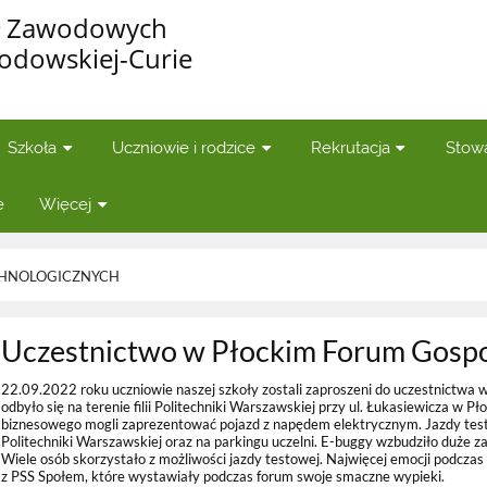
ół Zawodowych
łodowskiej-Curie
Szkoła
Uczniowie i rodzice
Rekrutacja
Stow
e
Więcej
CHNOLOGICZNYCH
Uczestnictwo w Płockim Forum Gos
22.09.2022 roku uczniowie naszej szkoły zostali zaproszeni do uczestnictwa
odbyło się na terenie filii Politechniki Warszawskiej przy ul. Łukasiewicza w 
biznesowego mogli zaprezentować pojazd z napędem elektrycznym. Jazdy tes
Politechniki Warszawskiej oraz na parkingu uczelni. E-buggy wzbudziło duże 
Wiele osób skorzystało z możliwości jazdy testowej. Najwięcej emocji podczas
z PSS Społem, które wystawiały podczas forum swoje smaczne wypieki.