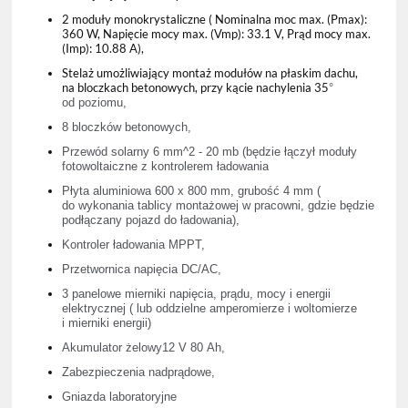
2 moduły monokrystaliczne ( Nominalna moc max. (Pmax):
360 W, Napięcie mocy max. (Vmp): 33.1 V, Prąd mocy max.
(Imp): 10.88 A),
Stelaż umożliwiający montaż modułów na płaskim dachu,
na bloczkach betonowych, przy kącie nachylenia 35
°
od poziomu,
8 bloczków betonowych,
Przewód solarny 6 mm^2 - 20 mb (będzie łączył moduły
fotowoltaiczne z kontrolerem ładowania
Płyta aluminiowa 600 x 800 mm, grubość 4 mm (
do wykonania tablicy montażowej w pracowni, gdzie będzie
podłączany pojazd do ładowania),
Kontroler ładowania MPPT,
Przetwornica napięcia DC/AC,
3 panelowe mierniki napięcia, prądu, mocy i energii
elektrycznej ( lub oddzielne amperomierze i woltomierze
i mierniki energii)
Akumulator żelowy12 V 80 Ah,
Zabezpieczenia nadprądowe,
Gniazda laboratoryjne