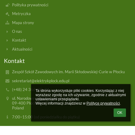
Polityka prywatności
Metryczka
Mapa strony
O nas
Kontakt
Aktualności
Kontakt
Zespół Szkół Zawodowych im. Marii Skłodowskiej-Curie w Płocku
sekretariat@elektrykplock.edu.pl
(+48) 24 366‒99‒91
Ta strona wykorzystuje pliki cookies. Korzystając z niej 
wyrażasz zgodę na ich używanie, zgodnie z aktualnymi 
ul. Narodowych Sił Zbrojnych 7,
ustawieniami przeglądarki.

09-400 Płock
Więcej informacji znajdziesz w 
Polityce prywatności
.
Poland
OK
7:00–15:00 (od poniedziałku do piątku)
Logowanie